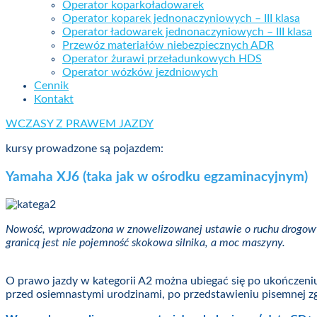
Operator koparkoładowarek
Operator koparek jednonaczyniowych – III klasa
Operator ładowarek jednonaczyniowych – III klasa
Przewóz materiałów niebezpiecznych ADR
Operator żurawi przeładunkowych HDS
Operator wózków jezdniowych
Cennik
Kontakt
WCZASY Z PRAWEM JAZDY
kursy prowadzone są pojazdem:
Yamaha XJ6 (taka jak w ośrodku egzaminacyjnym)
Nowość, wprowadzona w znowelizowanej ustawie o ruchu drogowym,
granicą jest nie pojemność skokowa silnika, a moc maszyny.
O prawo jazdy w kategorii A2 można ubiegać się po ukończeniu 
przed osiemnastymi urodzinami, po przedstawieniu pisemnej zg