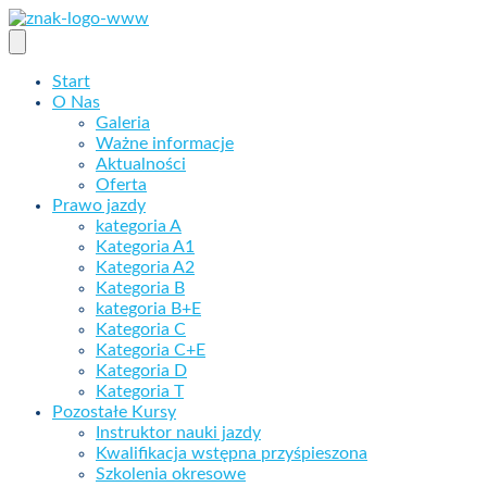
Skip
to
content
Start
O Nas
Galeria
Ważne informacje
Aktualności
Oferta
Prawo jazdy
kategoria A
Kategoria A1
Kategoria A2
Kategoria B
kategoria B+E
Kategoria C
Kategoria C+E
Kategoria D
Kategoria T
Pozostałe Kursy
Instruktor nauki jazdy
Kwalifikacja wstępna przyśpieszona
Szkolenia okresowe