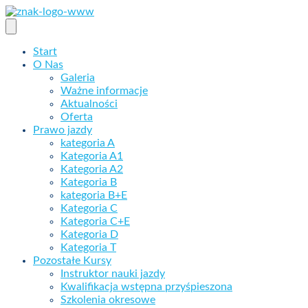
Skip
to
content
Start
O Nas
Galeria
Ważne informacje
Aktualności
Oferta
Prawo jazdy
kategoria A
Kategoria A1
Kategoria A2
Kategoria B
kategoria B+E
Kategoria C
Kategoria C+E
Kategoria D
Kategoria T
Pozostałe Kursy
Instruktor nauki jazdy
Kwalifikacja wstępna przyśpieszona
Szkolenia okresowe