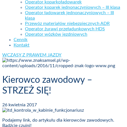
Operator koparkoładowarek
Operator koparek jednonaczyniowych – III klasa
Operator ładowarek jednonaczyniowych – III
klasa
Przewóz materiałów niebezpiecznych ADR
Operator żurawi przeładunkowych HDS
Operator wózków jezdniowych
Cennik
Kontakt
WCZASY Z PRAWEM JAZDY
Kierowco zawodowy –
STRZEŻ SIĘ!
26 kwietnia 2017
Podajemy link, do artykułu dla kierowców zawodowych.
Bądźcie czujni!